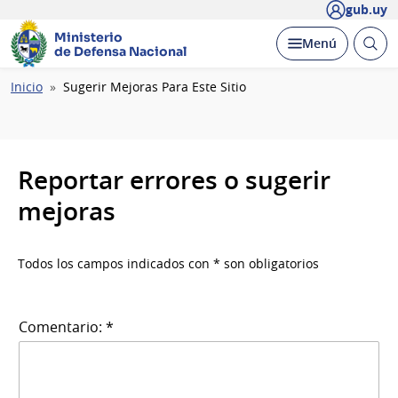
gub.uy
Ministerio
Abrir
Desplegar
Menú
de Defensa Nacional
busc
Ruta
Inicio
Sugerir Mejoras Para Este Sitio
de
navegación
Reportar errores o sugerir
mejoras
Todos los campos indicados con * son obligatorios
Comentario: *