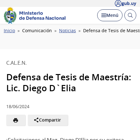
gub.uy
Ministerio
Abrir
Desplegar
Menú
de Defensa Nacional
busc
Ruta
Inicio
Comunicación
Noticias
Defensa de Tesis de Maestrí
de
navegación
C.AL.E.N.
Defensa de Tesis de Maestría:
Lic. Diego D`Elia
18/06/2024
Compartir
¡Felicitaciones al Mag. Diego D'Elia por su exitosa