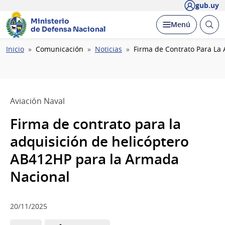
gub.uy
Ministerio
Abrir
Desplegar
Menú
de Defensa Nacional
busc
Ruta
Inicio
Comunicación
Noticias
Firma de Contrato Para La
de
navegación
Aviación Naval
Firma de contrato para la
adquisición de helicóptero
AB412HP para la Armada
Nacional
20/11/2025