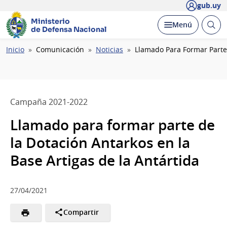
gub.uy
Ministerio
Abrir
Desplegar
Menú
de Defensa Nacional
busc
Ruta
Inicio
Comunicación
Noticias
Llamado Para Formar Parte 
de
navegación
Campaña 2021-2022
Llamado para formar parte de
la Dotación Antarkos en la
Base Artigas de la Antártida
27/04/2021
Compartir