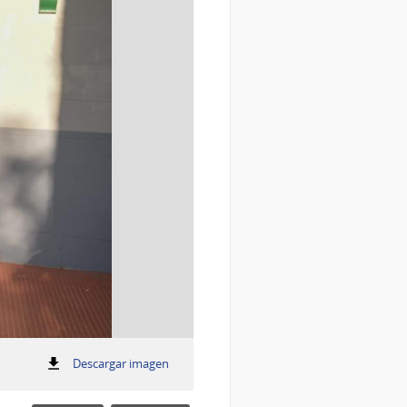
:
Descargar imagen
Día del Ejército
Día
del