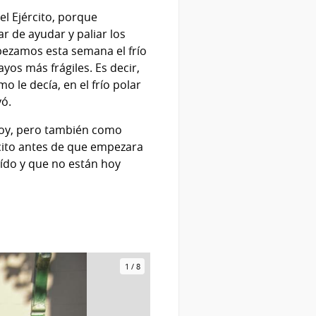
el Ejército, porque
r de ayudar y paliar los
Empezamos esta semana el frío
yos más frágiles. Es decir,
 le decía, en el frío polar
yó.
hoy, pero también como
rcito antes de que empezara
aído y que no están hoy
1
/
8