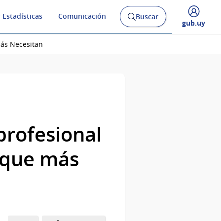
 Estadísticas
Comunicación
Buscar
Abrir
Desplegar
gub.uy
buscador
menú
y
de
Más Necesitan
profesional
s que más