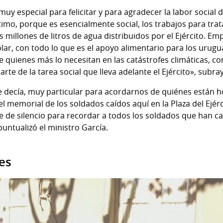
uy especial para felicitar y para agradecer la labor social d
mo, porque es esencialmente social, los trabajos para trata
res millones de litros de agua distribuidos por el Ejército. 
olar, con todo lo que es el apoyo alimentario para los urugua
uienes más lo necesitan en las catástrofes climáticas, como
rte de la tarea social que lleva adelante el Ejército», subra
e decía, muy particular para acordarnos de quiénes están 
el memorial de los soldados caídos aquí en la Plaza del Ejé
e de silencio para recordar a todos los soldados que han c
untualizó el ministro García.
es