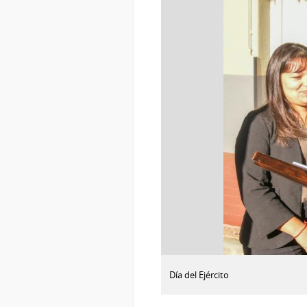
:
Descargar imagen
Día del Ejército
Día
del