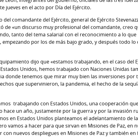
de León, integrantes del gobierno, oficiales de las tres fuerz
e jueves en el acto por Día del Ejército.
 del comandante del Ejército, general de Ejército Stevenazz
rató de «un discurso muy profesional del comandante, creo 
ndo, tanto del tema salarial con el reconocimiento a lo que
, empezando por los de más bajo grado, y después todo lo q
equipamiento dijo que «estamos trabajando, en el caso del E
n Estados Unidos, hemos trabajado con Naciones Unidas tam
ia donde tenemos que mirar muy bien las inversiones por t
s hechos que supervinieron, la pandemia, el hecho de la sequ
tamos trabajando con Estados Unidos, una cooperación que
 hace un año, justamente por la guerra y por la invasión ru
mos en Estados Unidos planteamos el adelantamiento de la l
 pero vamos a hacer para que sirvan en Misiones de Paz, en
 con nuevos despliegues en Misiones de Paz y también en f