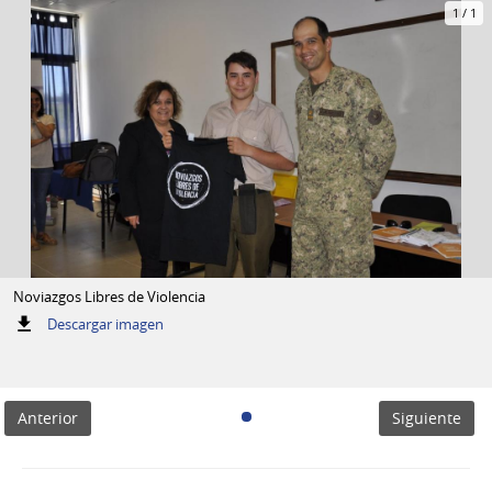
1
/
1
Noviazgos Libres de Violencia
:
Descargar imagen
Noviazgos
Libres
de
Violencia
Anterior
Siguiente