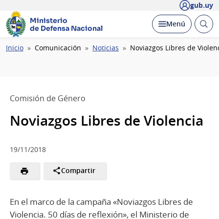
gub.uy
Ministerio
Abrir
Desplegar
Menú
de Defensa Nacional
busc
Ruta
Inicio
Comunicación
Noticias
Noviazgos Libres de Violen
de
navegación
Comisión de Género
Noviazgos Libres de Violencia
19/11/2018
Compartir
En el marco de la campaña «Noviazgos Libres de
Violencia. 50 días de reflexión», el Ministerio de