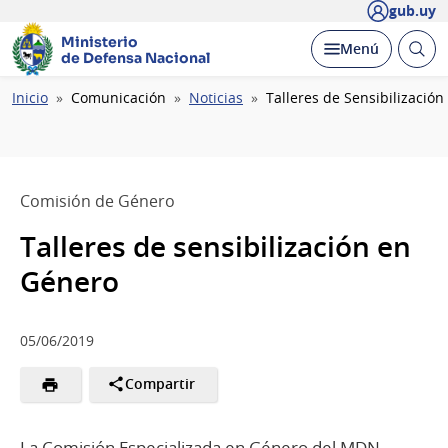
gub.uy
Ministerio
Abrir
Desplegar
Menú
de Defensa Nacional
busc
Ruta
Inicio
Comunicación
Noticias
Talleres de Sensibilizació
de
navegación
Comisión de Género
Talleres de sensibilización en
Género
05/06/2019
Compartir
La Comisión Especializada en Género del MDN,