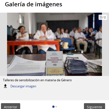
Galería de imágenes
1
/
2
Talleres de sensibilización en materia de Género
:
Descargar imagen
Talleres
de
sensibilización
en
Anterior
Siguiente
materia