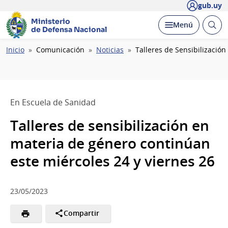
gub.uy
Ministerio
Abrir
Desplegar
Menú
de Defensa Nacional
busc
Ruta
Inicio
Comunicación
Noticias
Talleres de Sensibilizació
de
navegación
En Escuela de Sanidad
Talleres de sensibilización en
materia de género continúan
este miércoles 24 y viernes 26
23/05/2023
Compartir