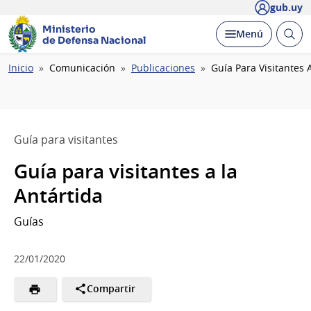
gub.uy
Ministerio
Abrir
Desplegar
Menú
de Defensa Nacional
busc
Ruta
Inicio
Comunicación
Publicaciones
Guía Para Visitantes 
de
navegación
Guía para visitantes
Guía para visitantes a la
Antártida
Guías
22/01/2020
Compartir