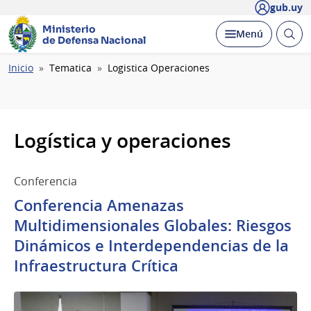
gub.uy
Ministerio
Abrir
Desplegar
Menú
de Defensa Nacional
busc
Ruta
Inicio
Tematica
Logistica Operaciones
de
navegación
Logística y operaciones
Conferencia
Conferencia Amenazas
Multidimensionales Globales: Riesgos
Dinámicos e Interdependencias de la
Infraestructura Crítica