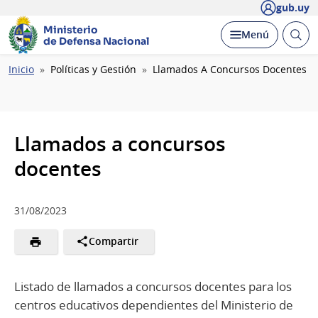
gub.uy
Ministerio
Abrir
Desplegar
Menú
de Defensa Nacional
busc
Ruta
Inicio
Políticas y Gestión
Llamados A Concursos Docentes
de
navegación
Llamados a concursos
docentes
31/08/2023
Compartir
Listado de llamados a concursos docentes para los
centros educativos dependientes del Ministerio de