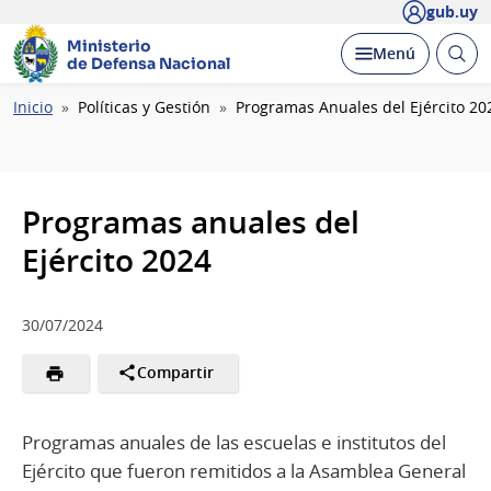
gub.uy
Ministerio
Abrir
Desplegar
Menú
de Defensa Nacional
busc
Ruta
Inicio
Políticas y Gestión
Programas Anuales del Ejército 20
de
navegación
Programas anuales del
Ejército 2024
30/07/2024
Compartir
Programas anuales de las escuelas e institutos del
Ejército que fueron remitidos a la Asamblea General