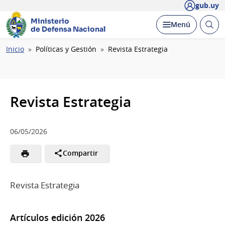
gub.uy
Ministerio
Abrir
Desplegar
Menú
de Defensa Nacional
busc
Ruta
Inicio
Políticas y Gestión
Revista Estrategia
de
navegación
Revista Estrategia
06/05/2026
Compartir
Revista Estrategia
Artículos edición 2026