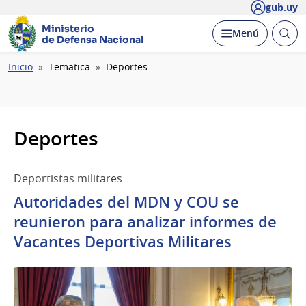
gub.uy
Ministerio
Abrir
Desplegar
Menú
de Defensa Nacional
busc
Ruta
Inicio
Tematica
Deportes
de
navegación
Deportes
Deportistas militares
Autoridades del MDN y COU se
reunieron para analizar informes de
Vacantes Deportivas Militares