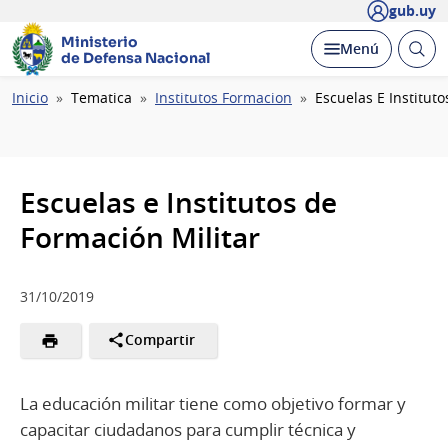
gub.uy
Ministerio
Abrir
Desplegar
Menú
de Defensa Nacional
busc
Ruta
Inicio
Tematica
Institutos Formacion
Escuelas E Institut
de
navegación
Escuelas e Institutos de
Formación Militar
31/10/2019
Compartir
La educación militar tiene como objetivo formar y
capacitar ciudadanos para cumplir técnica y