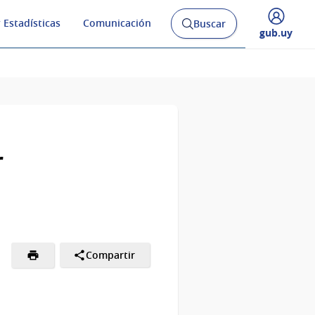
 Estadísticas
Comunicación
Buscar
Abrir
Desplegar
gub.uy
buscador
menú
y
de
r
Compartir