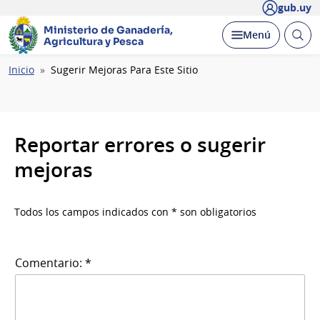
gub.uy
Ministerio de Ganadería,
Abrir
Desplegar
Menú
Agricultura y Pesca
busc
Ruta
Inicio
Sugerir Mejoras Para Este Sitio
de
navegación
Reportar errores o sugerir
mejoras
Todos los campos indicados con * son obligatorios
Comentario: *