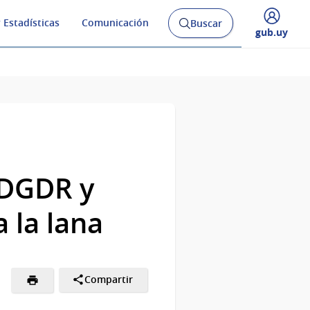
 Estadísticas
Comunicación
Buscar
Abrir
Desplegar
gub.uy
buscador
menú
y
de
-DGDR y
 la lana
Compartir