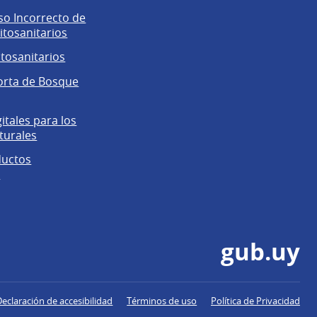
o Incorrecto de
itosanitarios
itosanitarios
orta de Bosque
gitales para los
turales
ductos
s
gub.uy
Declaración de accesibilidad
Términos de uso
Política de Privacidad