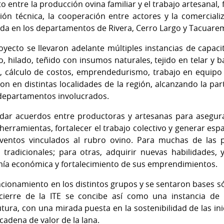
entre la producción ovina familiar y el trabajo artesanal, 
ación técnica, la cooperación entre actores y la comerciali
lada en los departamentos de Rivera, Cerro Largo y Tacuare
oyecto se llevaron adelante múltiples instancias de capa
o, hilado, teñido con insumos naturales, tejido en telar y b
, cálculo de costos, emprendedurismo, trabajo en equipo 
ron en distintas localidades de la región, alcanzando la pa
s departamentos involucrados.
idar acuerdos entre productoras y artesanas para asegurar
herramientas, fortalecer el trabajo colectivo y generar espac
eventos vinculados al rubro ovino. Para muchas de las pa
 tradicionales; para otras, adquirir nuevas habilidades,
ía económica y fortalecimiento de sus emprendimientos.
cionamiento en los distintos grupos y se sentaron bases só
 cierre de la ITE se concibe así como una instancia de
tura, con una mirada puesta en la sostenibilidad de las in
 cadena de valor de la lana.