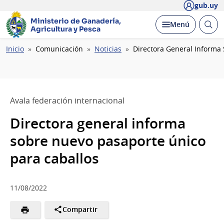
gub.uy
Ministerio de Ganadería,
Abrir
Desplegar
Menú
Agricultura y Pesca
busc
Ruta
Inicio
Comunicación
Noticias
Directora General Informa
de
navegación
Avala federación internacional
Directora general informa
sobre nuevo pasaporte único
para caballos
11/08/2022
Compartir