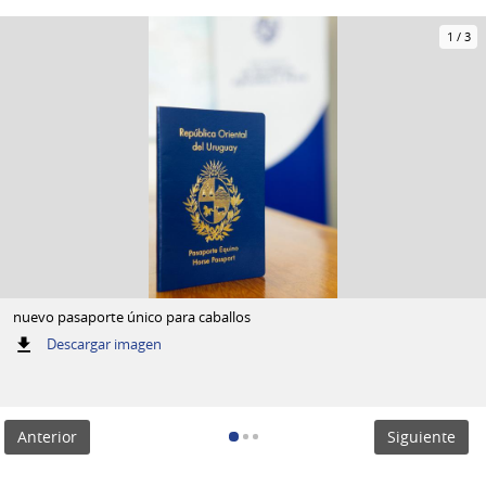
1
/
3
nuevo pasaporte único para caballos
:
Descargar imagen
nuevo
pasaporte
único
para
Anterior
Siguiente
caballos