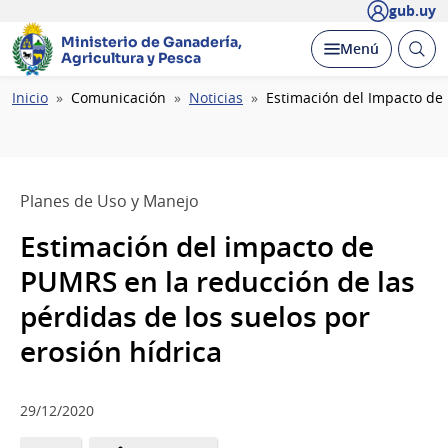
gub.uy
Ministerio de Ganadería,
Abrir
Desplegar
Menú
Agricultura y Pesca
busc
Ruta
Inicio
Comunicación
Noticias
Estimación del Impacto de
de
navegación
Planes de Uso y Manejo
Estimación del impacto de
PUMRS en la reducción de las
pérdidas de los suelos por
erosión hídrica
29/12/2020