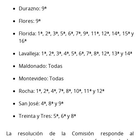
Durazno: 9ª
Flores: 9ª
Florida: 1ª, 2ª, 3ª, 5ª, 6ª, 7ª, 9ª, 11ª, 12ª, 14ª, 15ª y
16ª
Lavalleja: 1ª, 2ª, 3ª, 4ª, 5ª, 6ª, 7ª, 8ª, 12ª, 13ª y 14ª
Maldonado: Todas
Montevideo: Todas
Rocha: 1ª, 2ª, 4ª, 7ª, 8ª, 10ª, 11ª y 12ª
San José: 4ª, 8ª y 9ª
Treinta y Tres: 5ª, 6ª y 8ª
La resolución de la Comisión responde al