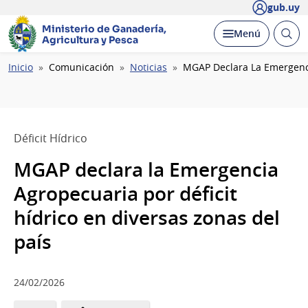
gub.uy
Ministerio de Ganadería,
Abrir
Desplegar
Menú
Agricultura y Pesca
busc
Ruta
Inicio
Comunicación
Noticias
MGAP Declara La Emergencia
de
navegación
Déficit Hídrico
MGAP declara la Emergencia
Agropecuaria por déficit
hídrico en diversas zonas del
país
24/02/2026