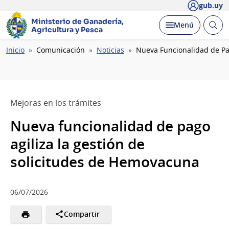
gub.uy
Ministerio de Ganadería,
Abrir
Desplegar
Menú
Agricultura y Pesca
busc
Ruta
Inicio
Comunicación
Noticias
Nueva Funcionalidad de Pa
de
navegación
Mejoras en los trámites
Nueva funcionalidad de pago
agiliza la gestión de
solicitudes de Hemovacuna
06/07/2026
Compartir