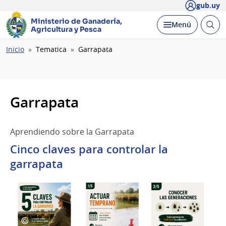
gub.uy
Ministerio de Ganadería,
Abrir
Desplegar
Menú
Agricultura y Pesca
busc
Ruta
Inicio
Tematica
Garrapata
de
navegación
Garrapata
Aprendiendo sobre la Garrapata
Cinco claves para controlar la
garrapata