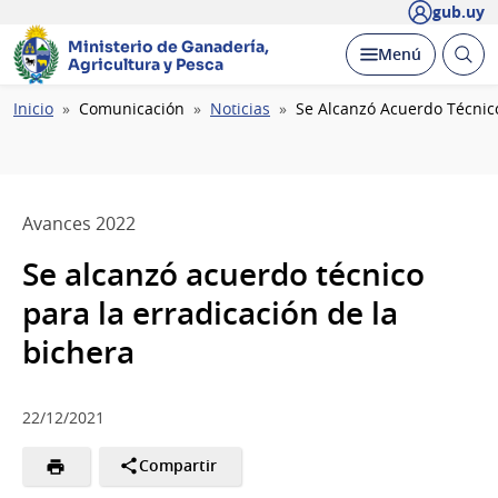
gub.uy
Ministerio de Ganadería,
Abrir
Desplegar
Menú
Agricultura y Pesca
busc
Ruta
Inicio
Comunicación
Noticias
Se Alcanzó Acuerdo Técnico
de
navegación
Avances 2022
Se alcanzó acuerdo técnico
para la erradicación de la
bichera
22/12/2021
Compartir