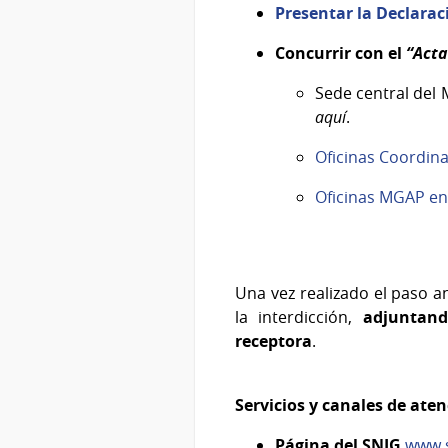
Presentar la Declarac
Concurrir con el
“Acta
Sede central del
aquí
.
Oficinas Coordin
Oficinas MGAP en 
Una vez realizado el paso a
la interdicción,
adjuntan
receptora
.
Servicios y canales de ate
Página del SNIG
www.s