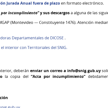
ión Jurada Anual fuera de plazo
en formato electrónico.
 por incumplimiento”
y sus descargos
a alguna de las sigui
 MGAP (Montevideo — Constituyente 1476). Atención median
adoras Departamentales de DICOSE
.
el interior con Territoriales del SNIG
.
nterior, deberán
enviar un correo a
info@snig.gub.uy
sol
do
la copia del
“Acta por incumplimiento”
debidamen
nción
nig.gub.uy