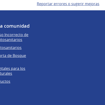
Reportar errores o sugerir mejoras
 la comunidad
o Incorrecto de
itosanitarios
itosanitarios
orta de Bosque
gitales para los
turales
ductos
s