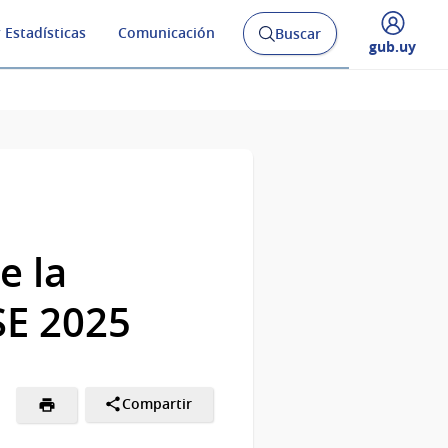
 Estadísticas
Comunicación
Buscar
Abrir
Desplegar
gub.uy
buscador
menú
y
de
e la
SE 2025
Compartir