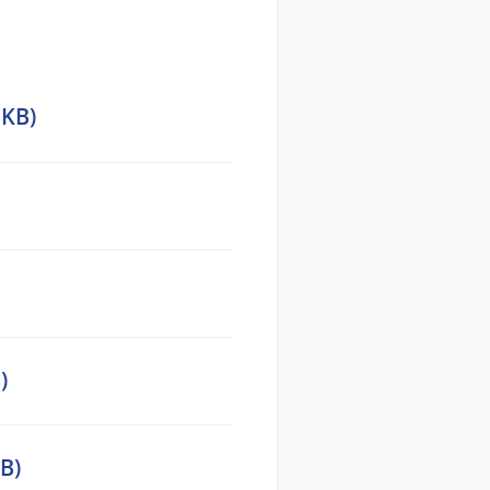
 KB)
)
B)