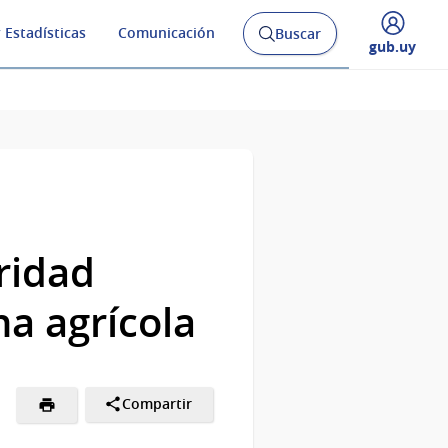
 Estadísticas
Comunicación
Buscar
Abrir
Desplegar
gub.uy
buscador
menú
y
de
ridad
na agrícola
Compartir