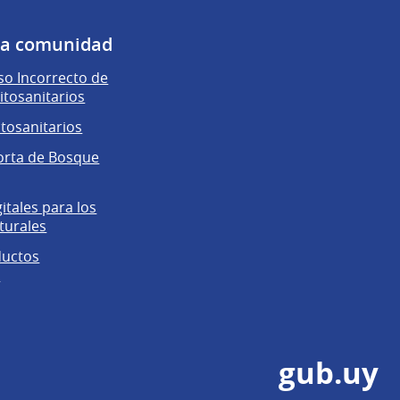
 la comunidad
o Incorrecto de
itosanitarios
itosanitarios
orta de Bosque
gitales para los
turales
ductos
s
gub.uy