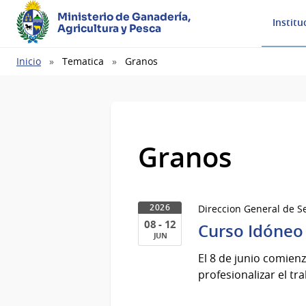
Ministerio de Ganadería,
Institu
Agricultura y Pesca
Ruta
Inicio
Tematica
Granos
de
navegación
Granos
Direccion General de Se
2026
08 - 12
Curso Idóneo
JUN
08
El 8 de junio comien
al
profesionalizar el tr
12
de