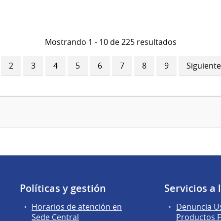
Mostrando 1 - 10 de 225 resultados
ina
Página
2
Página
3
Página
4
Página
5
Página
6
Página
7
Página
8
Página
9
Siguiente
Siguiente
ual
página
Políticas y gestión
Servicios a
Horarios de atención en
Denuncia Us
Sede Central
Productos F