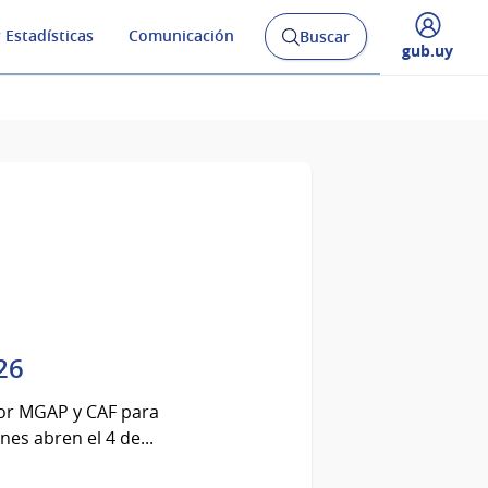
 Estadísticas
Comunicación
Buscar
Abrir
Desplegar
gub.uy
buscador
menú
y
de
26
por MGAP y CAF para
nes abren el 4 de...