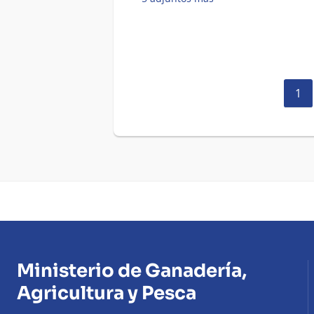
Pág
1
act
Ministerio de Ganadería,
Agricultura y Pesca