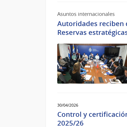
Jun
del
Asuntos internacionales
2026
Autoridades reciben 
Reservas estratégica
30/04/2026
Control y certificaci
2025/26