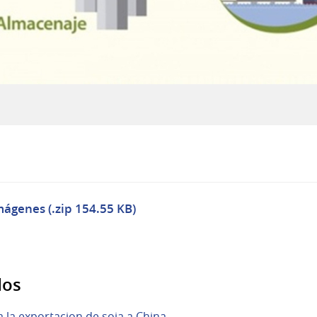
mágenes (.zip 154.55 KB)
dos
la exportacion de soja a China