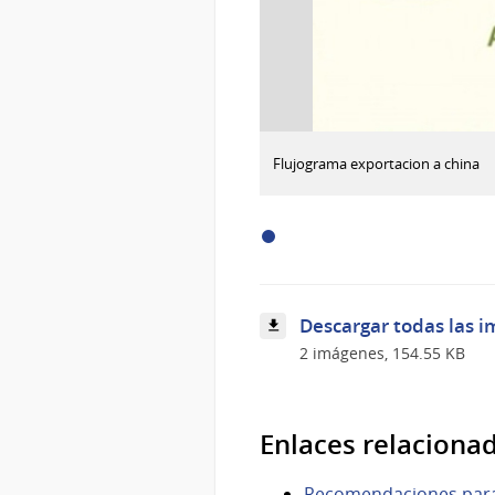
:
Descargar imagen
Flujograma exportacion a china
Flujograma
exportacion
a
china
Descargar todas las i
2 imágenes, 154.55 KB
Enlaces relaciona
Recomendaciones para 