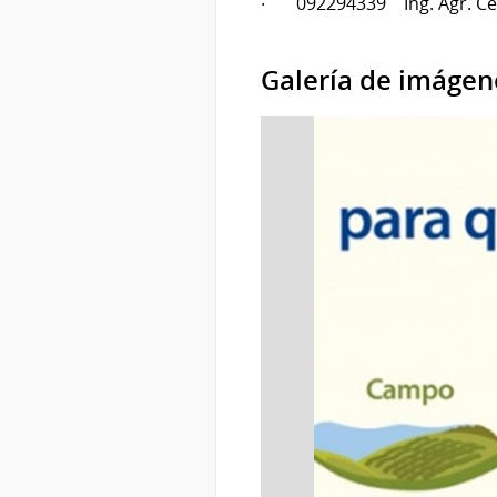
· 092294339 Ing. Agr. Cé
Galería de imágen