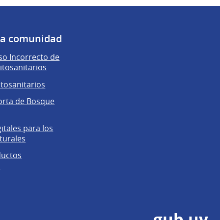
 la comunidad
o Incorrecto de
itosanitarios
itosanitarios
orta de Bosque
gitales para los
turales
ductos
s
gub.uy