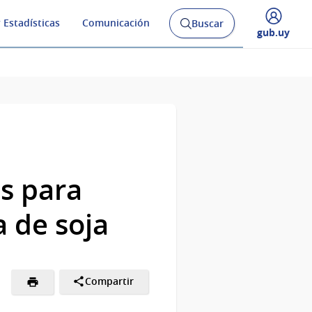
 Estadísticas
Comunicación
Buscar
Abrir
Desplegar
gub.uy
buscador
menú
y
de
s para
a de soja
Compartir