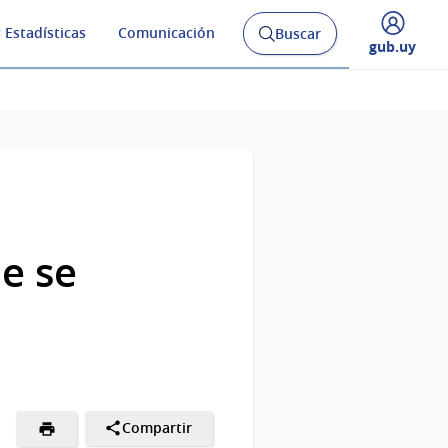
 Estadísticas
Comunicación
Buscar
Abrir
Desplegar
gub.uy
buscador
menú
y
de
e se
Compartir