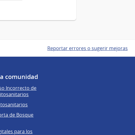
Reportar errores o sugerir mejoras
 la comunidad
o Incorrecto de
itosanitarios
itosanitarios
orta de Bosque
gitales para los