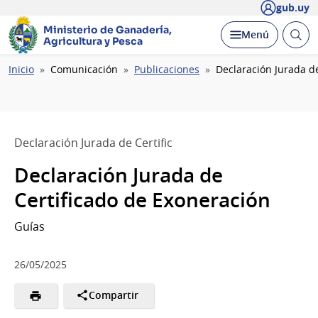
gub.uy
Ministerio de Ganadería,
Abrir
Desplegar
Menú
Agricultura y Pesca
busc
Ruta
Inicio
Comunicación
Publicaciones
Declaración Jurada d
de
navegación
Declaración Jurada de Certific
Declaración Jurada de
Certificado de Exoneración
Guías
26/05/2025
Compartir