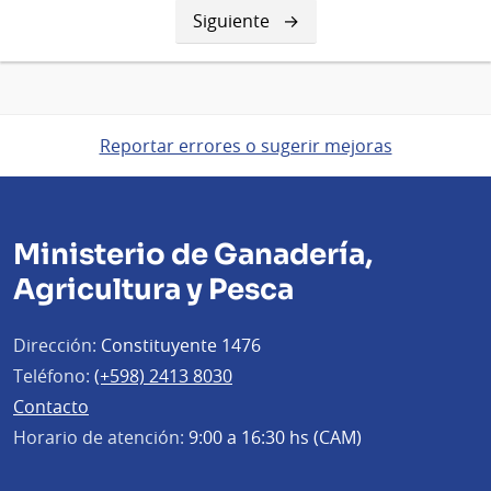
Siguiente
Siguiente
página
Reportar errores o sugerir mejoras
Ministerio de Ganadería,
Agricultura y Pesca
Dirección:
Constituyente 1476
Teléfono:
(+598) 2413 8030
Contacto
Horario de atención:
9:00 a 16:30 hs (CAM)