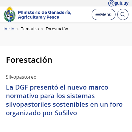
gub.uy
Ministerio de Ganadería,
Abrir
Desplegar
Menú
Agricultura y Pesca
busc
Ruta
Inicio
Tematica
Forestación
de
navegación
Forestación
Silvopastoreo
La DGF presentó el nuevo marco
normativo para los sistemas
silvopastoriles sostenibles en un foro
organizado por SuSilvo