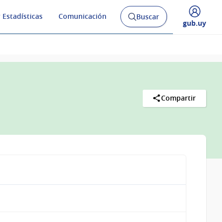
 Estadísticas
Comunicación
Buscar
Abrir
Desplegar
gub.uy
buscador
menú
y
de
Compartir