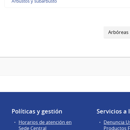
Arbustos y subarbusto
Arbóreas
Políticas y gestión
Servicios a
Horarios de atención en
Denuncia Us
Sede Central
Productos F