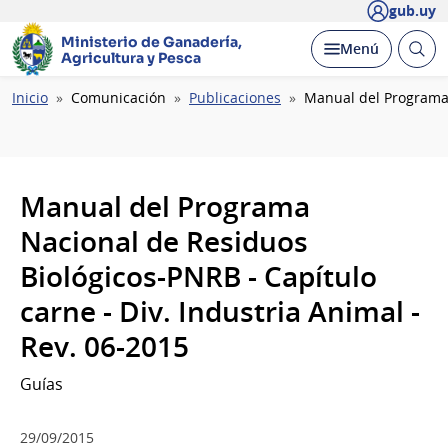
gub.uy
Ministerio de Ganadería,
Abrir
Desplegar
Menú
Agricultura y Pesca
busc
Ruta
Inicio
Comunicación
Publicaciones
Manual del Programa 
de
navegación
Manual del Programa
Nacional de Residuos
Biológicos-PNRB - Capítulo
carne - Div. Industria Animal -
Rev. 06-2015
Guías
29/09/2015