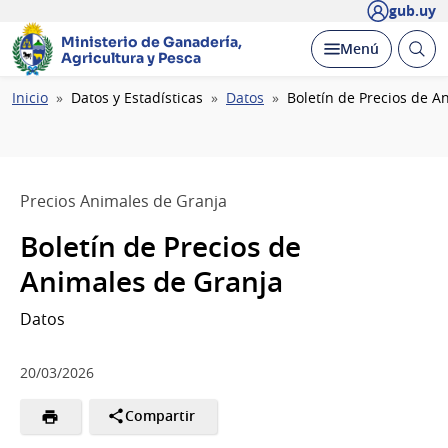
gub.uy
Ministerio de Ganadería,
Abrir
Desplegar
Menú
Agricultura y Pesca
busc
Ruta
Inicio
Datos y Estadísticas
Datos
Boletín de Precios de A
de
navegación
Precios Animales de Granja
Boletín de Precios de
Animales de Granja
Datos
20/03/2026
Compartir