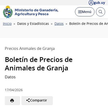
gub.uy
Ministerio de Ganadería,
Abrir
Desplegar
Menú
Agricultura y Pesca
busc
Ruta
Inicio
Datos y Estadísticas
Datos
Boletín de Precios de A
de
navegación
Precios Animales de Granja
Boletín de Precios de
Animales de Granja
Datos
17/04/2026
Compartir