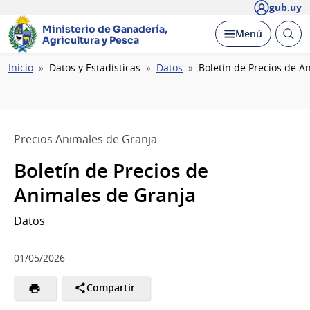
gub.uy
Ministerio de Ganadería,
Abrir
Desplegar
Menú
Agricultura y Pesca
busc
Ruta
Inicio
Datos y Estadísticas
Datos
Boletín de Precios de A
de
navegación
Precios Animales de Granja
Boletín de Precios de
Animales de Granja
Datos
01/05/2026
Compartir