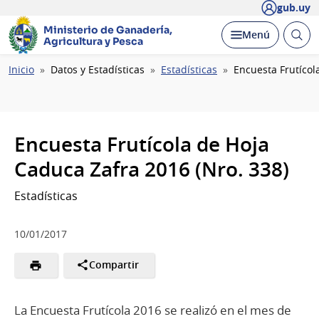
gub.uy
Ministerio de Ganadería,
Abrir
Desplegar
Menú
Agricultura y Pesca
busc
Ruta
Inicio
Datos y Estadísticas
Estadísticas
Encuesta Frutícol
de
navegación
Encuesta Frutícola de Hoja
Caduca Zafra 2016 (Nro. 338)
Estadísticas
10/01/2017
Compartir
La Encuesta Frutícola 2016 se realizó en el mes de