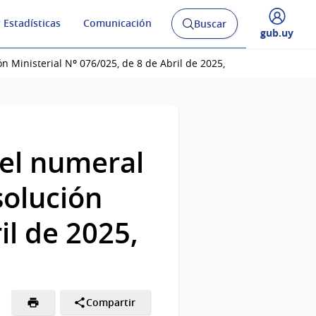
 Estadísticas
Comunicación
Buscar
Abrir
Desplegar
gub.uy
buscador
menú
y
de
n Ministerial Nº 076/025, de 8 de Abril de 2025,
 el numeral
solución
il de 2025,
Compartir