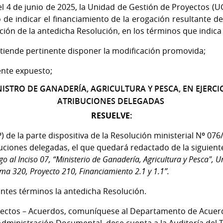
e 2025, la Unidad de Gestión de Proyectos (UGP) de
 de indicar el financiamiento de la erogación resultante de
ción de la antedicha Resolución, en los términos que indica a
tiende pertinente disponer la modificación promovida;
nte expuesto;
NISTRO DE GANADERÍA, AGRICULTURA Y PESCA, EN EJERCI
ATRIBUCIONES DELEGADAS
RESUELVE:
 de la parte dispositiva de la Resolución ministerial Nº 076/
ibuciones delegadas, el que quedará redactado de la siguien
go al Inciso 07, “Ministerio de Ganadería, Agricultura y Pesca", 
ma 320, Proyecto 210, Financiamiento 2.1 y 1.1”.
ntes términos la antedicha Resolución.
yectos – Acuerdos, comuníquese al Departamento de Acuerd
 Administración Documental, dese cuenta a la Auditoría del 