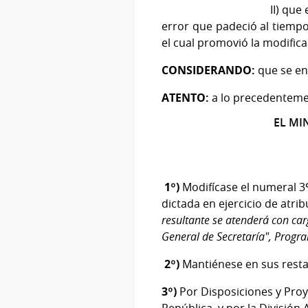
II) que el 4 de junio d
error que padeció al tiempo
el cual promovió la modifica
CONSIDERANDO:
que se en
ATENTO:
a lo precedenteme
EL MI
1º)
Modifícase el numeral 3º)
dictada en ejercicio de atr
resultante se atenderá con car
General de Secretaría", Progra
2º)
Mantiénese en sus resta
3º)
Por Disposiciones y Pro
República, y por la División