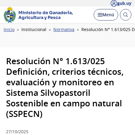
gub.uy
Ministerio de Ganadería,
Abrir
Desplegar
Menú
Agricultura y Pesca
busc
Ruta
Inicio
Institucional
Normativa
Resolución N° 1.613/025 De
de
navegación
Resolución N° 1.613/025
Definición, criterios técnicos,
evaluación y monitoreo en
Sistema Silvopastoril
Sostenible en campo natural
(SSPECN)
27/10/2025