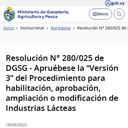
gub.uy
Ministerio de Ganadería,
Abrir
Desplegar
Menú
Agricultura y Pesca
busc
Ruta
Inicio
Institucional
Normativa
Resolución N° 280/025 de 
de
navegación
Resolución N° 280/025 de
DGSG - Apruébese la “Versión
3” del Procedimiento para
habilitación, aprobación,
ampliación o modificación de
Industrias Lácteas
18/09/2025