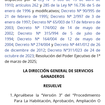
1910
;
artículos 262
y
285 de la Ley Nº 16.736 de 5 de
enero de 1996
y modificativos;
Decreto Nº 90/995 de
21 de febrero de 1995
;
Decreto Nº 2/997 de 3 de
enero de 1997
;
Decreto Nº 65/003 de 17 de febrero de
2003
;
Decreto Nº 174/002 de 14 de mayo de
2002
;
Decreto Nº 315/994 de 5 de julio de
1994
;
Decreto Nº 164/004 de 12 de mayo de
2004
;
Decreto Nº 274/004
y
Decreto Nº 441/012 de 26
de diciembre de 2012
;
Decreto N°311/023 de 24 de
octubre de 2023
; Resolución del Poder Ejecutivo de 1°
de marzo de 2025;
LA DIRECCIÓN GENERAL DE SERVICIOS
GANADEROS
RESUELVE
Apruébese la “Versión 3” del “Procedimiento
Para La Habilitación, Aprobación, Ampliación O