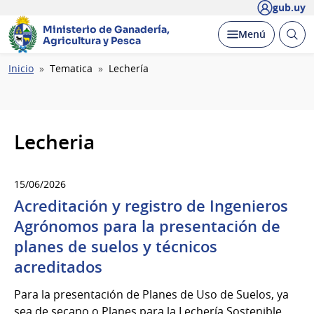
gub.uy
Ministerio de Ganadería,
Abrir
Desplegar
Menú
Agricultura y Pesca
busc
Ruta
Inicio
Tematica
Lechería
de
navegación
Lecheria
15/06/2026
Acreditación y registro de Ingenieros
Agrónomos para la presentación de
planes de suelos y técnicos
acreditados
Para la presentación de Planes de Uso de Suelos, ya
sea de secano o Planes para la Lechería Sostenible