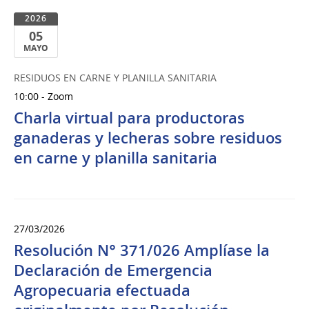
2026
05
MAYO
05
RESIDUOS EN CARNE Y PLANILLA SANITARIA
de
10:00 - Zoom
Mayo
del
Charla virtual para productoras
2026
ganaderas y lecheras sobre residuos
en carne y planilla sanitaria
27/03/2026
Resolución N° 371/026 Amplíase la
Declaración de Emergencia
Agropecuaria efectuada