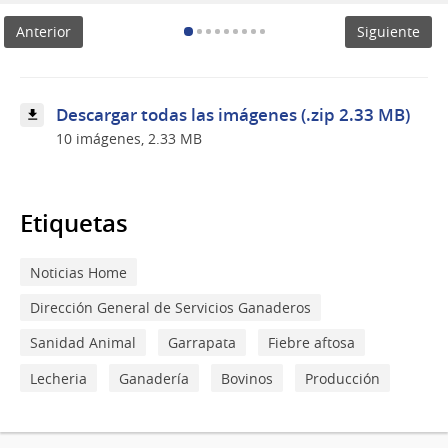
primeros
Anterior
Siguiente
15
días
se
entregó
el
Descargar todas las imágenes (.zip 2.33 MB)
89%
10 imágenes, 2.33 MB
de
las
vacunas
contra
la
Etiquetas
fiebre
aftosa
previstas
Noticias Home
para
la
Dirección General de Servicios Ganaderos
c
Sanidad Animal
Garrapata
Fiebre aftosa
Lecheria
Ganadería
Bovinos
Producción