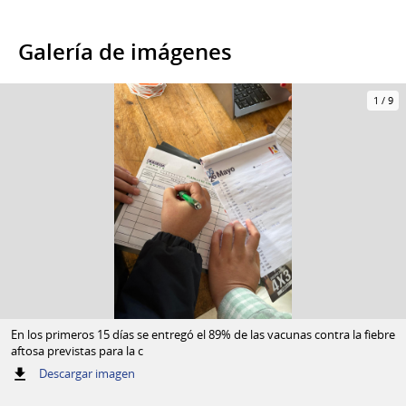
Galería de imágenes
1
/
9
En los primeros 15 días se entregó el 89% de las vacunas contra la fiebre
aftosa previstas para la c
:
Descargar imagen
En
los