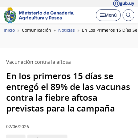
gub.uy
Ministerio de Ganadería,
Abrir
Desplegar
Menú
Agricultura y Pesca
busc
Ruta
Inicio
Comunicación
Noticias
En Los Primeros 15 Días Se
de
navegación
Vacunación contra la aftosa
En los primeros 15 días se
entregó el 89% de las vacunas
contra la fiebre aftosa
previstas para la campaña
02/06/2026