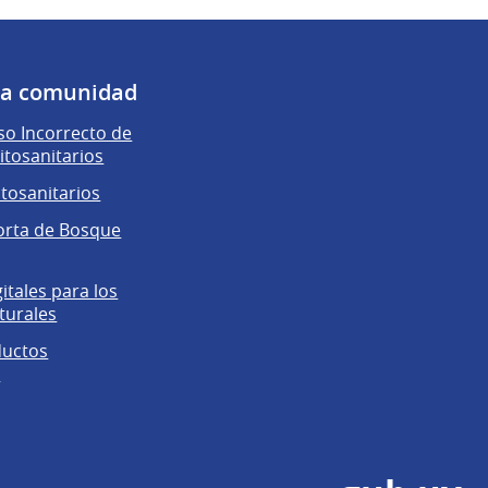
 la comunidad
o Incorrecto de
itosanitarios
itosanitarios
orta de Bosque
gitales para los
turales
ductos
s