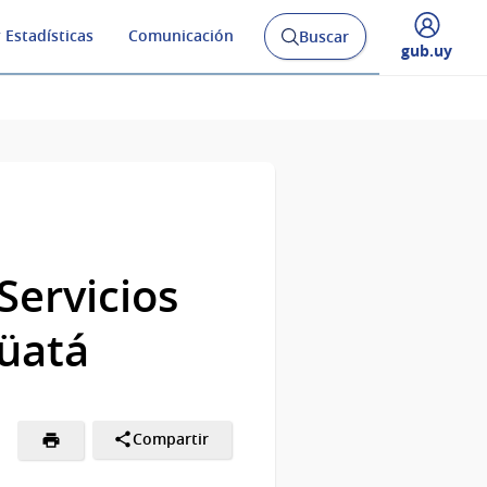
 Estadísticas
Comunicación
Buscar
Abrir
Desplegar
gub.uy
buscador
menú
y
de
Servicios
üatá
Compartir