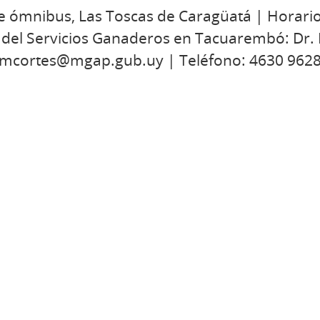
e ómnibus, Las Toscas de Caragüatá | Horario
 del Servicios Ganaderos en Tacuarembó: Dr.
: mcortes@mgap.gub.uy | Teléfono: 4630 962