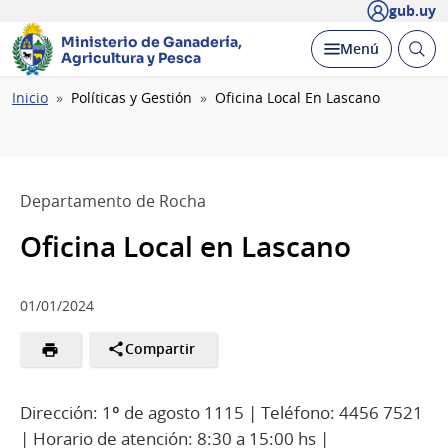
gub.uy
Ministerio de Ganadería,
Abrir
Desplegar
Menú
Agricultura y Pesca
busc
Ruta
Inicio
Políticas y Gestión
Oficina Local En Lascano
de
navegación
Departamento de Rocha
Oficina Local en Lascano
01/01/2024
Compartir
Dirección: 1º de agosto 1115 | Teléfono: 4456 7521
| Horario de atención: 8:30 a 15:00 hs |