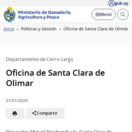
gub.uy
Ministerio de Ganadería,
Abrir
Desplegar
Menú
Agricultura y Pesca
busc
Ruta
Inicio
Políticas y Gestión
Oficina de Santa Clara de Olimar
de
navegación
Departamento de Cerro Largo
Oficina de Santa Clara de
Olimar
01/01/2024
Compartir
Dirección: Miguel Etashandi s/n, Santa Clara de