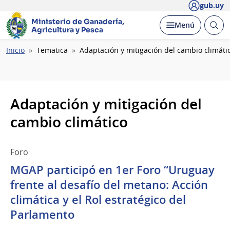
gub.uy
Ministerio de Ganadería,
Abrir
Desplegar
Menú
Agricultura y Pesca
busc
Ruta
Inicio
Tematica
Adaptación y mitigación del cambio climáti
de
navegación
Adaptación y mitigación del
cambio climático
Foro
MGAP participó en 1er Foro “Uruguay
frente al desafío del metano: Acción
climática y el Rol estratégico del
Parlamento