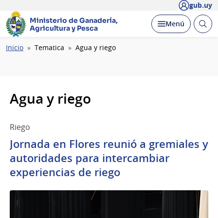
gub.uy
Ministerio de Ganadería,
Abrir
Desplegar
Menú
Agricultura y Pesca
busc
Ruta
Inicio
Tematica
Agua y riego
de
navegación
Agua y riego
Riego
Jornada en Flores reunió a gremiales y
autoridades para intercambiar
experiencias de riego