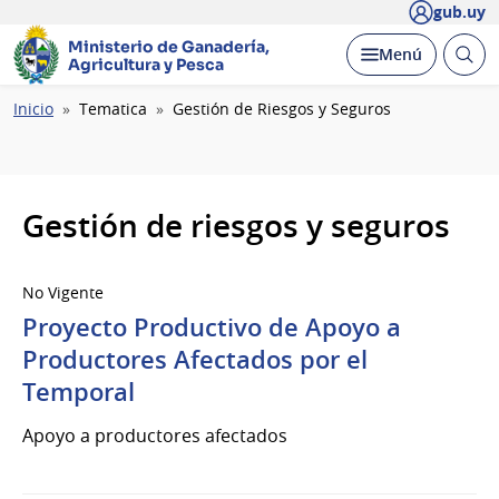
gub.uy
Ministerio de Ganadería,
Abrir
Desplegar
Menú
Agricultura y Pesca
busc
Ruta
Inicio
Tematica
Gestión de Riesgos y Seguros
de
navegación
Gestión de riesgos y seguros
No Vigente
Proyecto Productivo de Apoyo a
Productores Afectados por el
Temporal
Apoyo a productores afectados