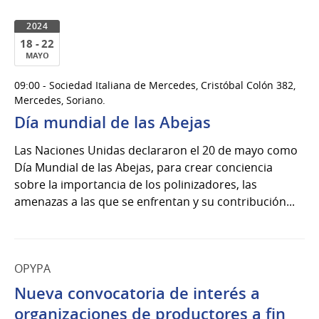
2024
18 - 22
MAYO
18
09:00 - Sociedad Italiana de Mercedes, Cristóbal Colón 382,
al
Mercedes, Soriano.
22
Día mundial de las Abejas
de
Mayo
Las Naciones Unidas declararon el 20 de mayo como
del
Día Mundial de las Abejas, para crear conciencia
2024
sobre la importancia de los polinizadores, las
amenazas a las que se enfrentan y su contribución...
OPYPA
Nueva convocatoria de interés a
organizaciones de productores a fin