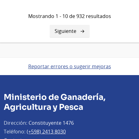
Mostrando 1 - 10 de 932 resultados
Siguiente
Siguiente
página
Reportar errores o sugerir mejoras
Ministerio de Ganadería,
Agricultura y Pesca
Dirección:
Constituyente 1476
Teléfono:
(+598) 2413 8030