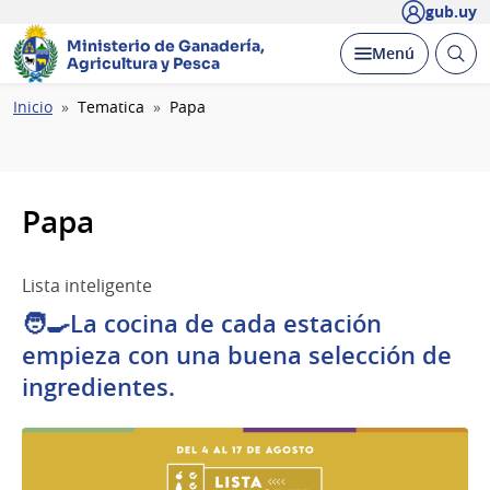
gub.uy
Ministerio de Ganadería,
Abrir
Desplegar
Menú
Agricultura y Pesca
busc
Ruta
Inicio
Tematica
Papa
de
navegación
Papa
Lista inteligente
🧑‍🍳La cocina de cada estación
empieza con una buena selección de
ingredientes.