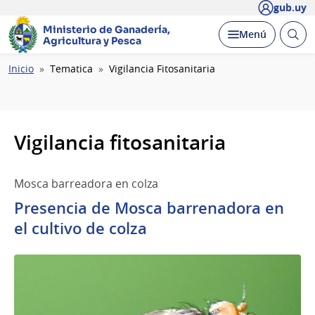
gub.uy
Ministerio de Ganadería,
Abrir
Desplegar
Menú
Agricultura y Pesca
busc
Ruta
Inicio
Tematica
Vigilancia Fitosanitaria
de
navegación
Vigilancia fitosanitaria
Mosca barreadora en colza
Presencia de Mosca barrenadora en
el cultivo de colza